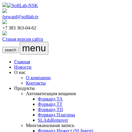
forward@softlab.tv
+7 383 363-04-62
Старая версия сайта
menu
search
Главная
Новости
О нас
О компании
Контакты
Продукты
Автоматизация вещания
Форвард ТА
Форвард ТТ
Форвард ТП
Форвард Плагины
SLAdsRemover
Многоканальная запись
Форвард Инжест (SLIngest)