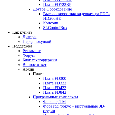
Плата FD722BP
Другое Оборудование
Высокоскоростная видеокамера FDC-
HD200HE
Консоли
SLControlBox
Как купить
Дилеры
Перед покупкой
Поддержка
Регламент
Форум
Блог техподдержки
Вопрос-ответ
Архив
Платы
Плата FD300
Плата FD322
Плата FD422
Плата FD842
Программные комплексы
Форвард ТМ
Форвард Фокус – виртуальные 3D-
студии