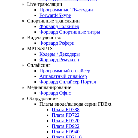
Live-трансляции
Программные ТВ-студии
Forward4Skype
Спортивные трансляции
Форвард Голкипер
Форвард Спортивные титры
Видеосудейство
Форвард Рефери
MPTS/SPTS
Кодеры / Декодеры
Форвард Ремуксер
Сплайсинг
Программный сплайсер
Аппаратный сплайсер
Форвард Сплайсер Портал
Медиапланирование
Форвард Офис
Оборудование
Платы ввода/вывода серии FDExt
Плата FD788
Плата FD722
Плата FD720
Плата FD922
Плата FD940
Плата FD2110