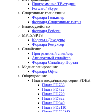
Программные ТВ-студии
Forward4Skype
Спортивные трансляции
Форвард Голкипер
Форвард Спортивные титры
Видеосудейство
Форвард Рефери
MPTS/SPTS
Кодеры / Декодеры
Форвард Ремуксер
Сплайсинг
Программный сплайсер
Аппаратный сплайсер
Форвард Сплайсер Портал
Медиапланирование
Форвард Офис
Оборудование
Платы ввода/вывода серии FDExt
Плата FD788
Плата FD722
Плата FD720
Плата FD922
Плата FD940
Плата FD2110
Плата FD722M2