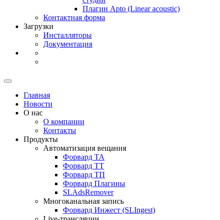
Плагин Apto (Linear acoustic)
Контактная форма
Загрузки
Инсталляторы
Документация
Главная
Новости
О нас
О компании
Контакты
Продукты
Автоматизация вещания
Форвард ТА
Форвард ТТ
Форвард ТП
Форвард Плагины
SLAdsRemover
Многоканальная запись
Форвард Инжест (SLIngest)
Live-трансляции