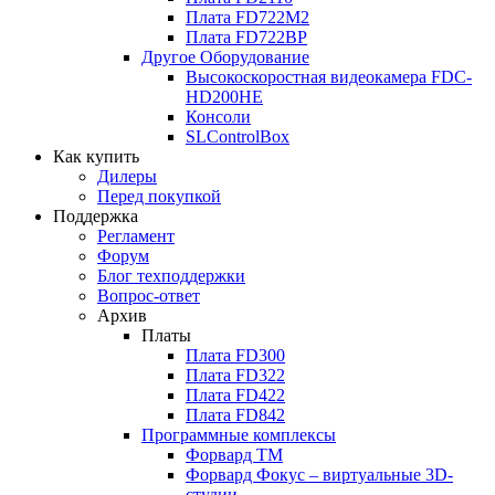
Плата FD722M2
Плата FD722BP
Другое Оборудование
Высокоскоростная видеокамера FDC-
HD200HE
Консоли
SLControlBox
Как купить
Дилеры
Перед покупкой
Поддержка
Регламент
Форум
Блог техподдержки
Вопрос-ответ
Архив
Платы
Плата FD300
Плата FD322
Плата FD422
Плата FD842
Программные комплексы
Форвард ТМ
Форвард Фокус – виртуальные 3D-
студии