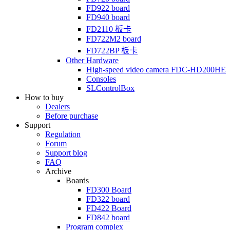
FD922
board
FD940
board
FD2110
板卡
FD722M2
board
FD722BP
板卡
Other Hardware
High-speed video camera
FDC-HD200HE
Consoles
SLControlBox
How to buy
Dealers
Before purchase
Support
Regulation
Forum
Support blog
FAQ
Archive
Boards
FD300
Board
FD322
board
FD422
Board
FD842
board
Program complex