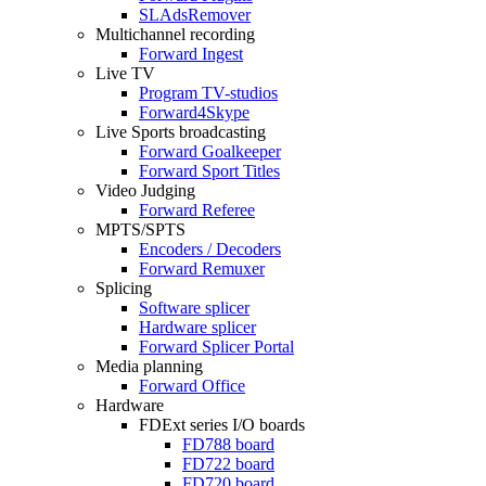
SLAdsRemover
Multichannel recording
Forward Ingest
Live TV
Program
TV-studios
Forward4Skype
Live Sports broadcasting
Forward Goalkeeper
Forward Sport Titles
Video Judging
Forward Referee
MPTS/SPTS
Encoders / Decoders
Forward Remuxer
Splicing
Software splicer
Hardware splicer
Forward Splicer Portal
Media planning
Forward Office
Hardware
FDExt
series I/O boards
FD788
board
FD722
board
FD720
board