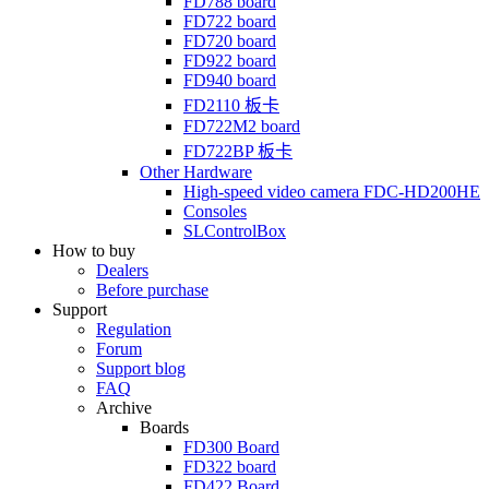
FD788
board
FD722
board
FD720
board
FD922
board
FD940
board
FD2110
板卡
FD722M2
board
FD722BP
板卡
Other Hardware
High-speed video camera
FDC-HD200HE
Consoles
SLControlBox
How to buy
Dealers
Before purchase
Support
Regulation
Forum
Support blog
FAQ
Archive
Boards
FD300
Board
FD322
board
FD422
Board