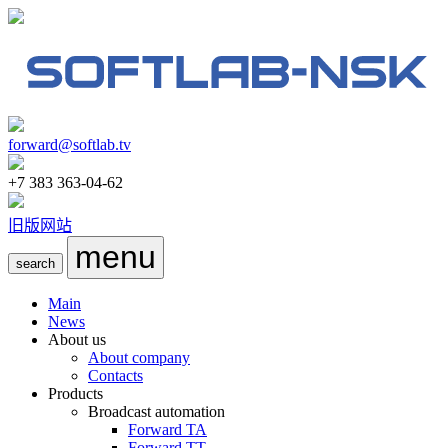
forward@softlab.tv
+7 383 363-04-62
旧版网站
menu
search
Main
News
About us
About company
Contacts
Products
Broadcast automation
Forward TA
Forward TT