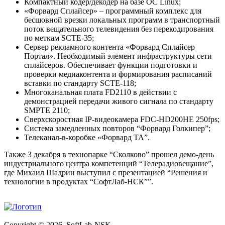
Компактный кодер/декодер на базе ОС Linux;
«Форвард Сплайсер» – программный комплекс для
бесшовной врезки локальных программ в транспортный
поток вещательного телевидения без перекодирования
по меткам SCTE-35;
Сервер рекламного контента «Форвард Сплайсер
Портал». Необходимый элемент инфраструктуры сети
сплайсеров. Обеспечивает функции подготовки и
проверки медиаконтента и формирования расписаний
вставки по стандарту SCTE-118;
Многоканальная плата FD2110 в действии с
демонстрацией передачи живого сигнала по стандарту
SMPTE 2110;
Сверхскоростная IP-видеокамера FDC-HD200HE 250fps;
Система замедленных повторов “Форвард Голкипер”;
Телеканал-в-коробке «Форвард ТА”.
Также 3 декабря в технопарке “Сколково” прошел демо-день
индустриального центра компетенций “Телерадиовещание”,
где Михаил Шадрин выступил с презентацией “Решения и
технологии в продуктах “СофтЛаб-НСК””.
Copyright © 2026, SoftLab-NSK