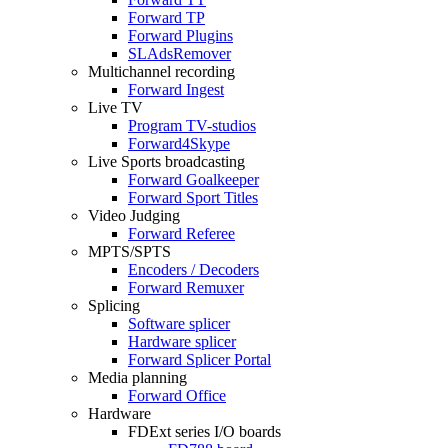
Forward TP
Forward Plugins
SLAdsRemover
Multichannel recording
Forward Ingest
Live TV
Program
TV-studios
Forward4Skype
Live Sports broadcasting
Forward Goalkeeper
Forward Sport Titles
Video Judging
Forward Referee
MPTS/SPTS
Encoders / Decoders
Forward Remuxer
Splicing
Software splicer
Hardware splicer
Forward Splicer Portal
Media planning
Forward Office
Hardware
FDExt
series I/O boards