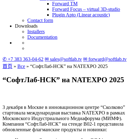
Forward TM
Forward Focus – virtual
3D-studio
Plugin Apto
(Linear
acoustic)
Contact form
Downloads
Installers
Documentation
✆ +7 383 363-04-62
✉ sales@softlab.tv
✉ forward@softlab.tv
首页
»
Все
» “СофтЛаб-НСК” на
NATEXPO
2025
“СофтЛаб-НСК” на
NATEXPO
2025
3 декабря в Москве в инновационном центре “Сколково”
стартовала международная выставка NATEXPO в рамках
Московского Индустриального Медиафорума (МИМФ).
Компания “СофтЛаб-НСК” на стенде B02-1 представила
обновленные флагманские продукты и новинки: